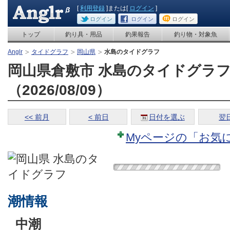
[
利用登録
]または[
ログイン
]
ログイン
ログイン
ログイン
トップ
釣り具・用品
釣果報告
釣り物・対象魚
Anglr
タイドグラフ
岡山県
水島のタイドグラフ
岡山県倉敷市 水島のタイドグラ
（2026/08/09）
<< 前月
< 前日
日付を選ぶ
翌日
Myページの「お気
潮情報
中潮