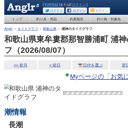
[
利用登録
]または[
ログイン
]
ログイン
ログイン
ログイン
トップ
釣り具・用品
釣果報告
釣り物・対象魚
Anglr
タイドグラフ
和歌山県
浦神のタイドグラフ
和歌山県東牟婁郡那智勝浦町 浦
フ（2026/08/07）
<< 前月
< 前日
日付を選ぶ
翌日
Myページの「お気
潮情報
長潮