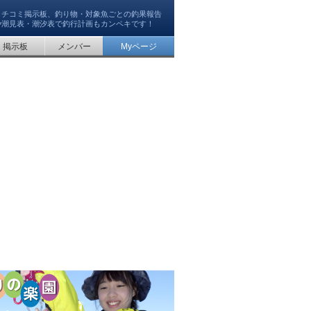
クチコミ掲示板、釣り物・対象魚ごとの釣果報告
や潮見表・潮汐表で釣行計画もカンペキです！
掲示板
メンバー
Myページ