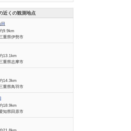
の近くの観測地点
山田
約9.9km
三重県伊勢市
約13.1km
三重県志摩市
約14.3km
三重県鳥羽市
湖
約18.9km
愛知県田原市
約21.8km