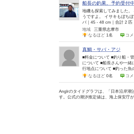
船長の釣果。予約受付
地磯も探索してみました。
うですよ。 イサキもぼちぼち当
バ｜45 - 48 cm｜合計 2
地域
三重県志摩市
なるほど
1名
コメ
真鯛・サバ・アジ
■料金について ■釣り船・
について ■船長さんや一緒
行地点について ■釣った魚の
なるほど
0名
コメ
Anglrのタイドグラフは、「日本沿岸
す。公式の潮汐推定値は、海上保安庁