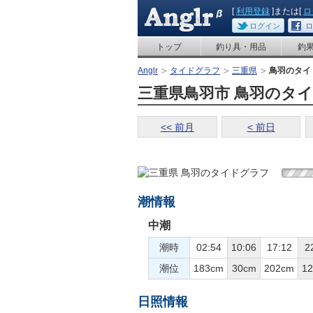
[
利用登録
]または[
ロ
ログイン
ロ
トップ
釣り具・用品
釣
Anglr
タイドグラフ
三重県
鳥羽のタイ
三重県鳥羽市 鳥羽のタイドグ
<< 前月
< 前日
潮情報
中潮
潮時
02:54
10:06
17:12
2
潮位
183cm
30cm
202cm
1
日照情報