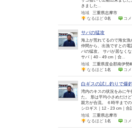
サゴ狙いで出船出来ました
きました...
地域
三重県志摩市
なるほど
0名
コメ
サバの猛攻
海上が荒れてるので海女漁
仲間から、出漁ですとの電
バの猛攻。 サバが居なくなると
サバ｜40 - 49 cm｜合...
地域
三重県度会郡南伊勢
なるほど
1名
コメ
白ギスの試し釣りで爆
湾内のキスの状況をみに午
た。 形は平均小さめだけ
親方が合流。 ６時半まで
シロギス｜12 - 23 cm｜合計 
地域
三重県志摩市
なるほど
1名
コメ