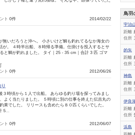
。 しかし予報と違う荒れ模様。 そんな中、頑張っていただ
鳥羽
ント
0件
2014/02/22
宇治
距離
住所
が無いだろうと沖へ。 小さいけど鯛も釣れてるなか海女の
話が。 ４時半出船、８時帰る準備。仕掛けを投入するとサ
的矢
鯛が釣れました。 タイ｜25 - 35 cm｜合計 3 匹 ゴマ
距離
住所
町
ント
0件
2012/06/26
神島
距離
釣り
住所
後３時頃から１人で出船。 あらゆる釣り場を探ってみまし
ど、よく当たりました。 ５時頃に別の仕事を終えた伝吉丸の
伊良
の釣果でした。 リリースも含めたら８０匹くらいでした。
距離
5...
住所
ント
0件
2012/06/07
浜島
距離