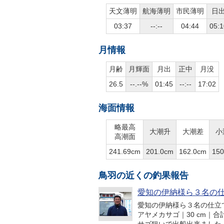
天文薄明
航海薄明
市民薄明
日
03:37
--:--
04:44
05:1
月情報
月齢
月輝面
月出
正中
月没
26.5
--.--%
01:45
--:--
17:02
海面情報
略最高
大潮升
大潮差
小
高潮面
241.69cm
201.0cm
162.0cm
150
鳥羽の近くの釣果報告
愛知の伊納様ら３名の
愛知の伊納様ら３名の仕立てで鬼
アヤメカサゴ｜30 cm｜合計