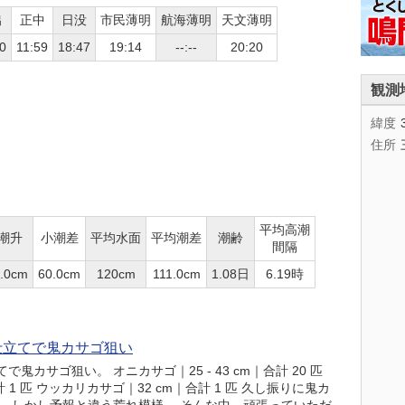
出
正中
日没
市民薄明
航海薄明
天文薄明
0
11:59
18:47
19:14
--:--
20:20
観測
緯度
住所
平均高潮
潮升
小潮差
平均水面
平均潮差
潮齢
間隔
.0cm
60.0cm
120cm
111.0cm
1.08日
6.19時
仕立てで鬼カサゴ狙い
カサゴ狙い。 オニカサゴ｜25 - 43 cm｜合計 20 匹
 1 匹 ウッカリカサゴ｜32 cm｜合計 1 匹 久し振りに鬼カ