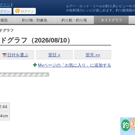
グイン
]
ルアー・ロッド・リールの釣り具レビューや
や魚料理のレシピが楽しめます。釣り船情報
グイン
ログイン
果報告
釣り物・対象魚
釣り船・釣り場
タイドグラフ
ドグラフ
ラフ（2026/08/10）
日付を選ぶ
翌日 >
翌月 >>
Myページの「お気に入り」に追加する
2:44
24cm