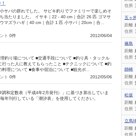
中！
住所
 小サバの群れでした。 サビキ釣りでファミリーで楽しめそ
たりました。 イサキ｜22 - 40 cm｜合計 26 匹 ゴマサ
五ヶ
 匹 ウマズラハギ｜40 cm｜合計 1 匹 小サバ｜20cm｜合...
距離
住所
ント
0件
2012/06/04
篠島
距離
住所
管理釣り場について ■交通手段について ■釣り具・タックル
に行った人に教えてもらったこと ■テクニックについて ■釣
師崎
料理について ■食事や宿泊について ■観光ポ...
距離
ント
0件
2012/05/06
住所
潮汐調和定数表（平成4年2月発刊）」に基づき算出していま
松坂
が毎年刊行している「潮汐表」を使用してください。
距離
住所
立馬
距離
住所