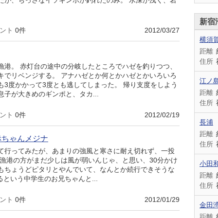
たが、ちっさなイソギンポが釣れたのみ。 水深が浅く、岩
新宿
ント
0件
2012/03/27
横須
距離
住所
漁港。 赤灯台の途中の分岐したところでハゼを釣りつつ、
キでリベンジする。 アナハゼとか何とかハゼとかいろいろ
江ノ
も3度かかって3度とも逃してしまった。 帰り支度をしよう
距離
子が大きめのギンポと、タカ...
住所
ント
0件
2012/02/19
長浦
距離
赤ちゃんメジナ
住所
て行ってみたが、あまりの強風と寒さに耐え切れず、一投
瀬漁港の方がまだ少しは風が弱いんじゃ、と思い、30分かけ
小田
もちょうどピタリとやんでいて、なんとか続行できそうな
距離
るという中学生のお兄ちゃんと...
住所
ント
0件
2012/01/29
金田
距離