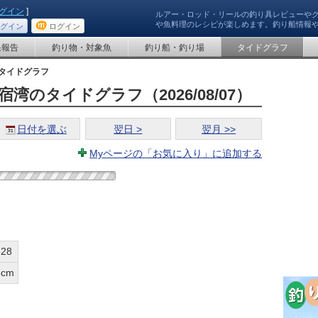
グイン
]
ルアー・ロッド・リールの釣り具レビューや
や魚料理のレシピが楽しめます。釣り船情報
グイン
ログイン
果報告
釣り物・対象魚
釣り船・釣り場
タイドグラフ
タイドグラフ
湾のタイドグラフ（2026/08/07）
日付を選ぶ
翌日 >
翌月 >>
Myページの「お気に入り」に追加する
:28
3cm