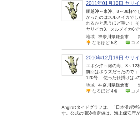
2011年01月10日 ヤリ
腰越沖～東沖、8～38杯で
かったのはスルメイカでし
れるかと思うほど重い！ 
ヤリイカ3、スルメイカ6です。
地域
神奈川県鎌倉市
なるほど
5名
コメ
2010年12月19日 ヤリ
エボシ沖～瀬の海、3～12
前回はボウズだったので；；
120号、 使った仕掛けは↓の澄み潮用。
地域
神奈川県鎌倉市
なるほど
4名
コメ
Anglrのタイドグラフは、「日本沿岸
す。公式の潮汐推定値は、海上保安庁