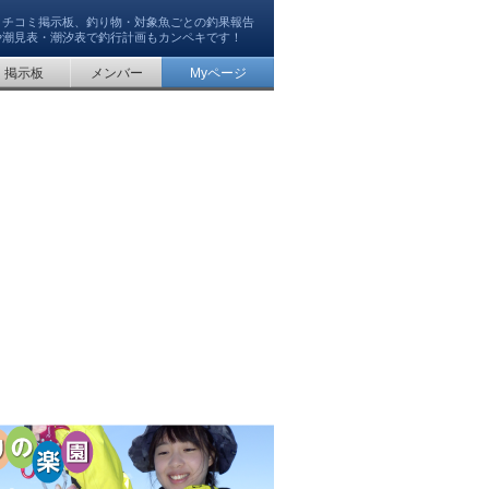
クチコミ掲示板、釣り物・対象魚ごとの釣果報告
や潮見表・潮汐表で釣行計画もカンペキです！
掲示板
メンバー
Myページ