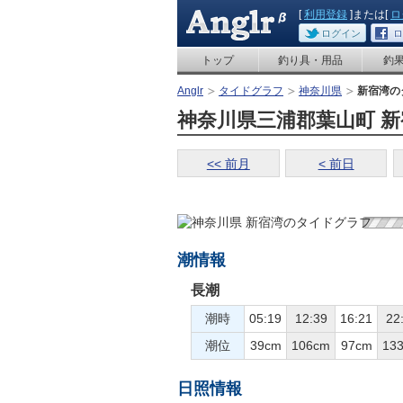
[
利用登録
]または[
ロ
ログイン
ロ
トップ
釣り具・用品
釣
Anglr
タイドグラフ
神奈川県
新宿湾の
神奈川県三浦郡葉山町 新宿
<< 前月
< 前日
潮情報
長潮
潮時
05:19
12:39
16:21
22
潮位
39cm
106cm
97cm
13
日照情報