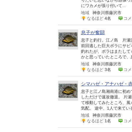
りたいと思いながら頑張っ
にワカメが張り付いて...
地域
神奈川県藤沢市
なるほど
4名
コメ
息子が奮闘
息子と釣行。江ノ島 片瀬
前回逃した巨大ボラにサビ
釣れたが、ボラはまたして
かと思っていたところで、息
地域
神奈川県藤沢市
なるほど
3名
コメ
シマハゼ・アナハゼ・
息子と江ノ島湘南港に初め
しただけで速攻撤退。 片
て移動してみたところ、風
気配。 途中、1人で来てい
地域
神奈川県藤沢市
なるほど
1名
コメ