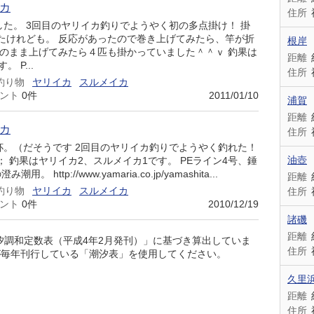
イカ
住所
した。 3回目のヤリイカ釣りでようやく初の多点掛け！ 掛
たけれども。 反応があったので巻き上げてみたら、竿が折
根岸
そのまま上げてみたら４匹も掛かっていました＾＾ｖ 釣果は
距離
 P...
住所
釣り物
ヤリイカ
スルメイカ
ント
0件
2011/01/10
浦賀
距離
イカ
住所
杯。（だそうです 2回目のヤリイカ釣りでようやく釣れた！
油壺
 釣果はヤリイカ2、スルメイカ1です。 PEライン4号、錘
 http://www.yamaria.co.jp/yamashita...
距離
釣り物
ヤリイカ
スルメイカ
住所
ント
0件
2010/12/19
諸磯
距離
潮汐調和定数表（平成4年2月発刊）」に基づき算出していま
住所
が毎年刊行している「潮汐表」を使用してください。
久里
距離
住所