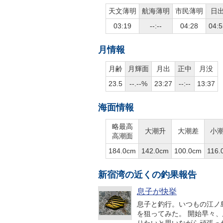
天文薄明
航海薄明
市民薄明
日
03:19
--:--
04:28
04:5
月情報
月齢
月輝面
月出
正中
月没
23.5
--.--%
23:27
--:--
13:37
海面情報
略最高
大潮升
大潮差
小
高潮面
184.0cm
142.0cm
100.0cm
116.
新宿湾の近くの釣果報告
息子が快挙
息子と釣行。いつもの江ノ
を狙ってみた。 開始早々、息子