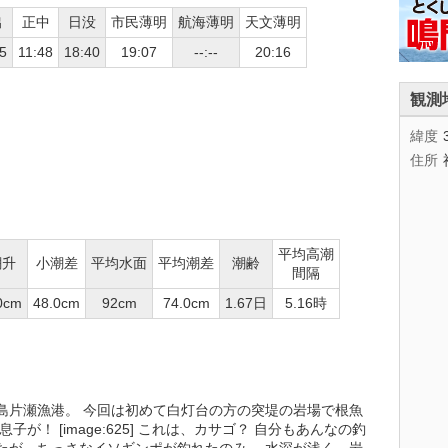
出
正中
日没
市民薄明
航海薄明
天文薄明
5
11:48
18:40
19:07
--:--
20:16
観測
緯度
住所
平均高潮
潮升
小潮差
平均水面
平均潮差
潮齢
間隔
0cm
48.0cm
92cm
74.0cm
1.67日
5.16時
島片瀬漁港。 今回は初めて白灯台の方の突堤の岩場で根魚
が！ [image:625] これは、カサゴ？ 自分もあんなの釣