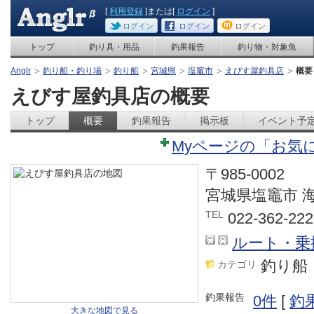
[
利用登録
]または[
ログイン
]
ログイン
ログイン
ログイン
トップ
釣り具・用品
釣果報告
釣り物・対象魚
Anglr
釣り船・釣り場
釣り船
宮城県
塩竈市
えびす屋釣具店
概要
えびす屋釣具店の概要
トップ
概要
釣果報告
掲示板
イベント予
Myページの「お気
〒985-0002
宮城県塩竈市 
TEL
022-362-222
ルート・乗
釣り船
カテゴリ
釣果報告
0件
[
釣
大きな地図で見る