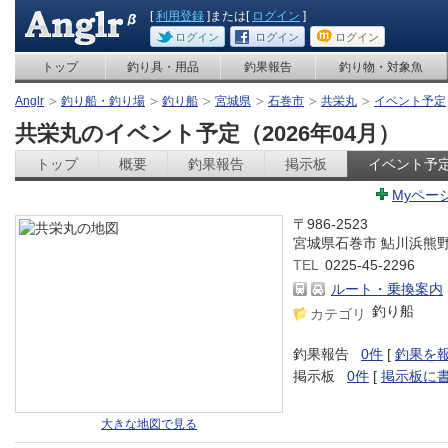
[
利用登録
]または[
ログイン
]
ログイン
ログイン
ログイン
トップ
釣り具・用品
釣果報告
釣り物・対象魚
Anglr
釣り船・釣り場
釣り船
宮城県
石巻市
共栄丸
イベント予定
共栄丸のイベント予定（2026年04月）
トップ
概要
釣果報告
掲示板
イベント予
Myペー
〒986-2523
宮城県石巻市 鮎川浜熊
TEL
0225-45-2296
ルート・乗換案内
釣り船
カテゴリ
釣果報告
0件
[
釣果を
掲示板
0件
[
掲示板に
大きな地図で見る