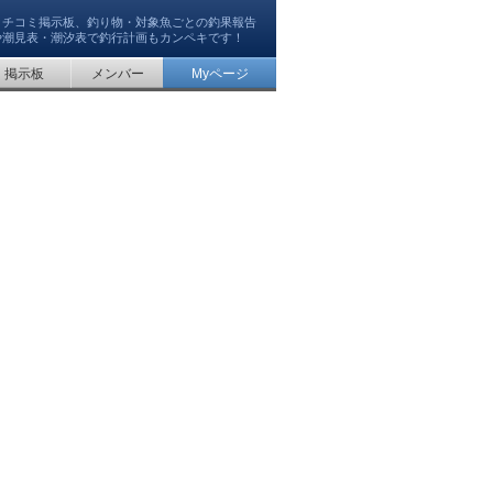
クチコミ掲示板、釣り物・対象魚ごとの釣果報告
や潮見表・潮汐表で釣行計画もカンペキです！
掲示板
メンバー
Myページ