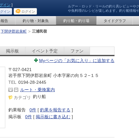
グイン
]
ルアー・ロッド・リールの釣り具レビューや
や魚料理のレシピが楽しめます。釣り船情報
グイン
ログイン
果報告
釣り物・対象魚
釣り船・釣り場
タイドグラフ
下閉伊郡岩泉町
三浦民宿
掲示板
イベント予定
ファン
Myページの「お気に入り」に追加する
〒027-0421
岩手県下閉伊郡岩泉町 小本字家の向５２−１５
TEL
0194-28-2445
ルート・乗換案内
釣り船
カテゴリ
釣果報告
0件
[
釣果を報告する
]
掲示板
0件
[
掲示板に書き込む
]