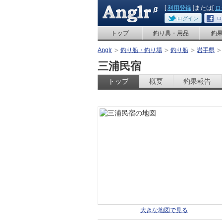
[
利用登録
]または[
ロ
ログイン
ロ
トップ
釣り具・用品
釣
Anglr
釣り船・釣り場
釣り船
岩手県
三浦民宿
トップ
概要
釣果報告
大きな地図で見る