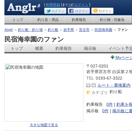
[
利用登録
]または[
ログイン
]
ログイン
ログイン
ログイン
トップ
釣り具・用品
釣果報告
釣り物・対象魚
Anglr
釣り船・釣り場
釣り船
岩手県
宮古市
民宿海幸園
ファン
民宿海幸園のファン
トップ
概要
釣果報告
掲示板
イベント予
Myペー
〒027-0201
岩手県宮古市 白浜第２
TEL
0193-67-3322
ルート・乗換案内
釣り船
カテゴリ
釣果報告
0件
[
釣果を
掲示板
0件
[
掲示板に
大きな地図で見る