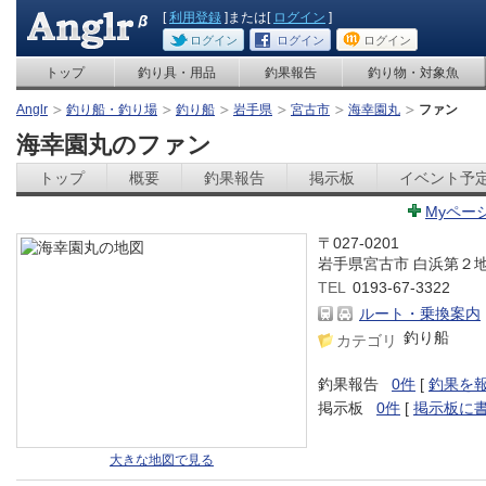
[
利用登録
]または[
ログイン
]
ログイン
ログイン
ログイン
トップ
釣り具・用品
釣果報告
釣り物・対象魚
Anglr
釣り船・釣り場
釣り船
岩手県
宮古市
海幸園丸
ファン
海幸園丸のファン
トップ
概要
釣果報告
掲示板
イベント予
Myペー
〒027-0201
岩手県宮古市 白浜第２
TEL
0193-67-3322
ルート・乗換案内
釣り船
カテゴリ
釣果報告
0件
[
釣果を
掲示板
0件
[
掲示板に
大きな地図で見る