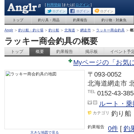
[
利用登録
]または[
ログイン
]
ログイン
ログイン
ログイン
トップ
釣り具・用品
釣果報告
釣り物・対象魚
Anglr
釣り船・釣り場
釣り船
北海道
網走市
ラッキー商会釣具
概
ラッキー商会釣具の概要
トップ
概要
釣果報告
掲示板
イベント予
Myページの「お気
〒093-0052
北海道網走市 
TEL
0152-43-385
ルート・乗
釣り船
カテゴリ
釣果報告
0件
[
釣
大きな地図で見る