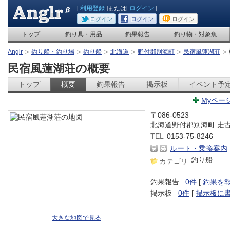
[
利用登録
]または[
ログイン
]
ログイン
ログイン
ログイン
トップ
釣り具・用品
釣果報告
釣り物・対象魚
Anglr
釣り船・釣り場
釣り船
北海道
野付郡別海町
民宿風蓮湖荘
民宿風蓮湖荘の概要
トップ
概要
釣果報告
掲示板
イベント予
Myペー
〒086-0523
北海道野付郡別海町 走
TEL
0153-75-8246
ルート・乗換案内
釣り船
カテゴリ
釣果報告
0件
[
釣果を
掲示板
0件
[
掲示板に
大きな地図で見る