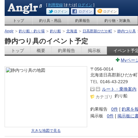
[
利用登録
]または[
ログイン
]
ログイン
ログイン
ログイン
トップ
釣り具・用品
釣果報告
釣り物・対象魚
Anglr
釣り船・釣り場
釣り船
北海道
日高郡新ひだか町
静内つり具
静内つり具のイベント予定
トップ
概要
釣果報告
掲示板
イベント予
Myペー
〒056-0014
北海道日高郡新ひだか町
TEL
0146-43-2229
ルート・乗換案内
釣り船
カテゴリ
釣果報告
0件
[
釣果を
掲示板
0件
[
掲示板に
大きな地図で見る