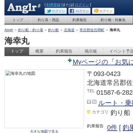
[
利用登録
]または[
ログイン
]
ログイン
ログイン
ログイン
トップ
釣り具・用品
釣果報告
釣り物・対象魚
Anglr
釣り船・釣り場
釣り船
北海道
常呂郡佐呂間町
海幸丸
海幸丸
トップ
概要
釣果報告
掲示板
イベント予
Myページの「お気
〒093-0423
北海道常呂郡佐
TEL
01587-6-282
ルート・乗
釣り船
カテゴリ
釣果報告
0件
[
釣
大きな地図で見る