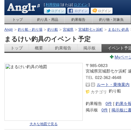
[
利用登録
]または[
ログイン
]
ログイン
ログイン
ログイン
トップ
釣り具・用品
釣果報告
釣り物・対象魚
Anglr
釣り船・釣り場
釣り船
宮城県
宮城郡七ヶ浜町
まるけい釣具
まるけい釣具のイベント予定
トップ
概要
釣果報告
掲示板
イベント予
Myペー
〒985-0823
宮城県宮城郡七ケ浜町 
TEL
022-362-4648
ルート・乗換案内
釣り船
カテゴリ
釣果報告
0件
[
釣果を
掲示板
0件
[
掲示板に
大きな地図で見る