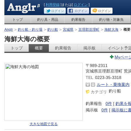
[
利用登録
]または[
ログイン
]
ログイン
ログイン
ログイン
トップ
釣り具・用品
釣果報告
釣り物・対象魚
Anglr
釣り船・釣り場
釣り船
宮城県
亘理郡亘理町
海鮮大海
概要
海鮮大海の概要
トップ
概要
釣果報告
掲示板
イベント予
Myペー
〒989-2311
宮城県亘理郡亘理町 荒
TEL
0223-35-3318
ルート・乗換案内
釣り船
カテゴリ
釣果報告
0件
[
釣果を
掲示板
0件
[
掲示板に
大きな地図で見る