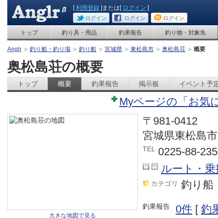
[
利用登録
]または[
ログイン
]
ログイン
ログイン
ログイン
トップ
釣り具・用品
釣果報告
釣り物・対象魚
Anglr
釣り船・釣り場
釣り船
宮城県
東松島市
奥松島荘
概要
奥松島荘の概要
トップ
概要
釣果報告
掲示板
イベント予
Myページの「お気
〒981-0412
宮城県東松島市
TEL
0225-88-235
ルート・乗
釣り船
カテゴリ
釣果報告
0件
[
釣
大きな地図で見る