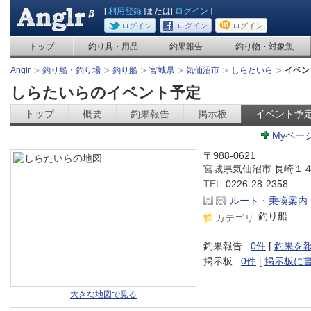
[
利用登録
]または[
ログイン
]
ログイン
ログイン
ログイン
トップ
釣り具・用品
釣果報告
釣り物・対象魚
Anglr
釣り船・釣り場
釣り船
宮城県
気仙沼市
しらたいら
イベン
しらたいらのイベント予定
トップ
概要
釣果報告
掲示板
イベント予
Myペー
〒988-0621
宮城県気仙沼市 長崎１
TEL
0226-28-2358
ルート・乗換案内
釣り船
カテゴリ
釣果報告
0件
[
釣果を
掲示板
0件
[
掲示板に
大きな地図で見る