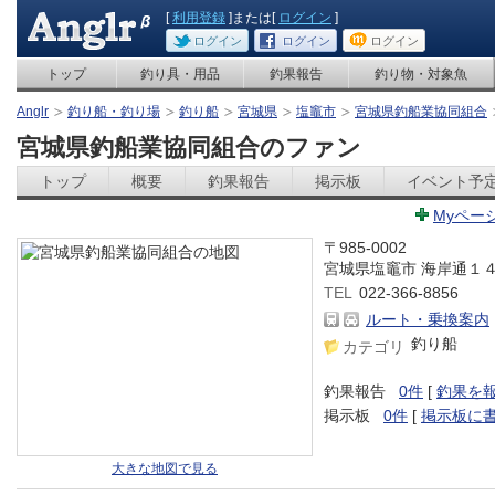
[
利用登録
]または[
ログイン
]
ログイン
ログイン
ログイン
トップ
釣り具・用品
釣果報告
釣り物・対象魚
Anglr
釣り船・釣り場
釣り船
宮城県
塩竈市
宮城県釣船業協同組合
宮城県釣船業協同組合のファン
トップ
概要
釣果報告
掲示板
イベント予
Myペー
〒985-0002
宮城県塩竈市 海岸通１
TEL
022-366-8856
ルート・乗換案内
釣り船
カテゴリ
釣果報告
0件
[
釣果を
掲示板
0件
[
掲示板に
大きな地図で見る