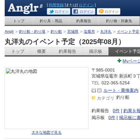
[
利用登録
]または[
ログイン
]
ログイン
ログイン
ログイン
トップ
釣り具・用品
釣果報告
釣り物・対象魚
Anglr
釣り船・釣り場
釣り船
宮城県
塩竈市
丸洋丸
イベント予定
丸洋丸のイベント予定（2025年08月）
トップ
概要
釣果報告
掲示板
イベント予
Myペー
〒985-0001
宮城県塩竈市 新浜町３丁
TEL
022-365-5254
ルート・乗換案内
釣り船
カテゴリ
釣果報告
0件
[
釣果を
掲示板
0件
[
掲示板に
大きな地図で見る