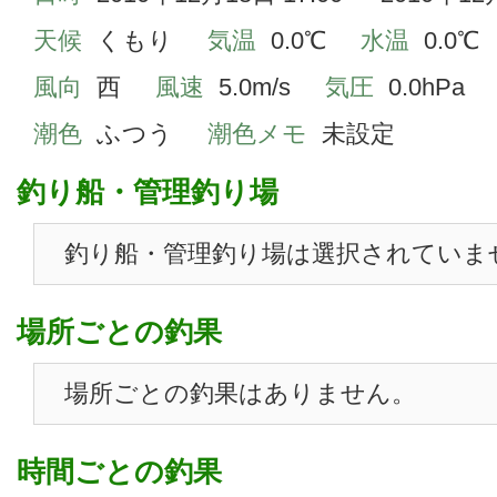
天候
くもり
気温
0.0℃
水温
0.0℃
風向
西
風速
5.0m/s
気圧
0.0hPa
潮色
ふつう
潮色メモ
未設定
釣り船・管理釣り場
釣り船・管理釣り場は選択されていま
場所ごとの釣果
場所ごとの釣果はありません。
時間ごとの釣果