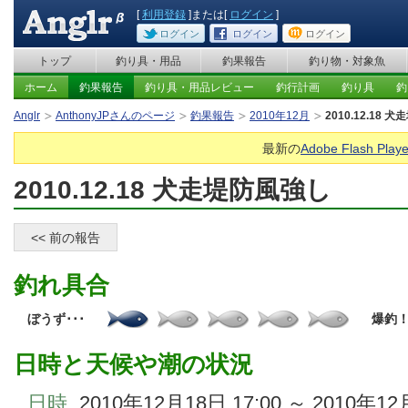
[
利用登録
]または[
ログイン
]
ログイン
ログイン
ログイン
トップ
釣り具・用品
釣果報告
釣り物・対象魚
ホーム
釣果報告
釣り具・用品レビュー
釣行計画
釣り具
釣
Anglr
AnthonyJPさんのページ
釣果報告
2010年12月
2010.12.18
最新の
Adobe Flash Playe
2010.12.18 犬走堤防風強し
<< 前の報告
釣れ具合
ぼうず･･･
爆釣
日時と天候や潮の状況
日時
2010年12月18日 17:00 ～ 2010年12