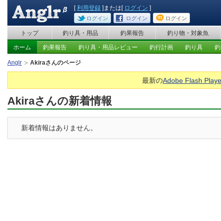
[
利用登録
]または[
ログイン
]
ログイン
ログイン
ログイン
トップ
釣り具・用品
釣果報告
釣り物・対象魚
ホーム
釣果報告
釣り具・用品レビュー
釣行計画
釣り具
釣
Anglr
Akiraさんのページ
最新の
Adobe Flash Playe
Akiraさんの新着情報
新着情報はありません。