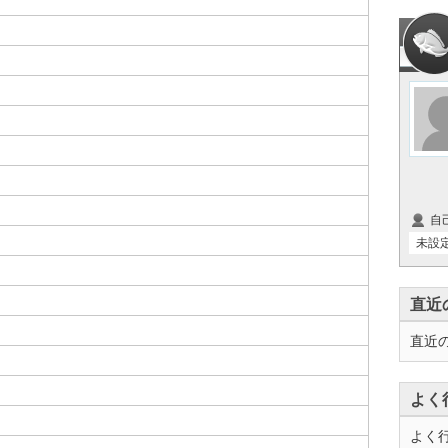
自
未設
直近
直近
よく
よく