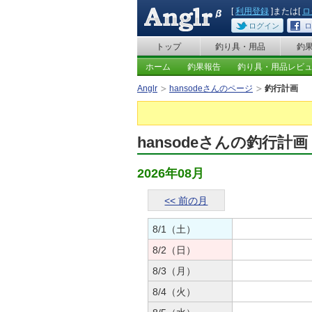
[
利用登録
]または[
ロ
ログイン
ロ
トップ
釣り具・用品
釣
ホーム
釣果報告
釣り具・用品レビ
Anglr
hansodeさんのページ
釣行計画
hansodeさんの釣行計画
2026年08月
<< 前の月
8/1（土）
8/2（日）
8/3（月）
8/4（火）