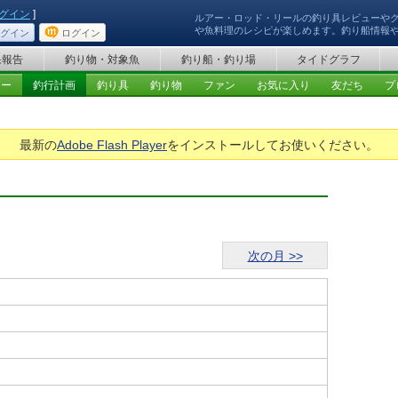
グイン
]
ルアー・ロッド・リールの釣り具レビューや
や魚料理のレシピが楽しめます。釣り船情報
グイン
ログイン
果報告
釣り物・対象魚
釣り船・釣り場
タイドグラフ
ュー
釣行計画
釣り具
釣り物
ファン
お気に入り
友だち
プ
最新の
Adobe Flash Player
をインストールしてお使いください。
次の月 >>