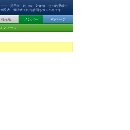
クチコミ掲示板、釣り物・対象魚ごとの釣果報告
や潮見表・潮汐表で釣行計画もカンペキです！
掲示板
メンバー
Myページ
ロフィール