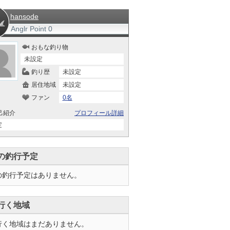
hansode
Anglr Point
0
おもな釣り物
未設定
釣り歴
未設定
居住地域
未設定
ファン
0名
己紹介
プロフィール詳細
定
の釣行予定
の釣行予定はありません。
行く地域
行く地域はまだありません。