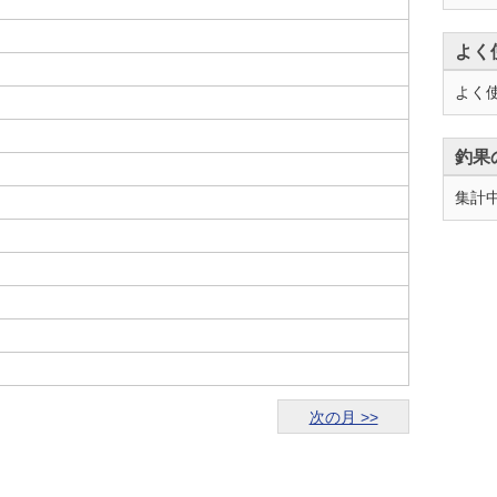
よく
よく
釣果
集計
次の月 >>