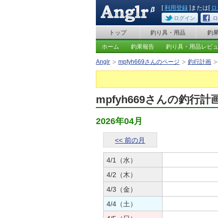
[
利用登録
]または[
ロ
ログイン
ロ
トップ
釣り具・用品
釣
ホーム
釣果報告
釣り具・用品レビ
Anglr
mpfyh669さんのページ
釣行計画
mpfyh669さんの釣行計
2026年04月
<< 前の月
4/1（水）
4/2（木）
4/3（金）
4/4（土）