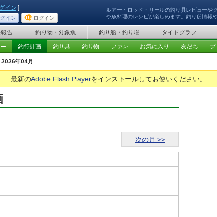
グイン
]
ルアー・ロッド・リールの釣り具レビューや
や魚料理のレシピが楽しめます。釣り船情報
グイン
ログイン
果報告
釣り物・対象魚
釣り船・釣り場
タイドグラフ
ュー
釣行計画
釣り具
釣り物
ファン
お気に入り
友だち
プ
2026年04月
最新の
Adobe Flash Player
をインストールしてお使いください。
画
次の月 >>