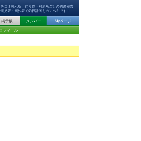
クチコミ掲示板、釣り物・対象魚ごとの釣果報告
や潮見表・潮汐表で釣行計画もカンペキです！
掲示板
メンバー
Myページ
ロフィール