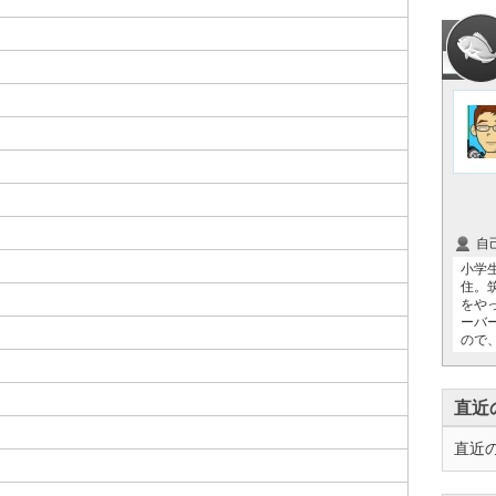
自
小学
住。
をや
ーバ
ので、
直近
直近