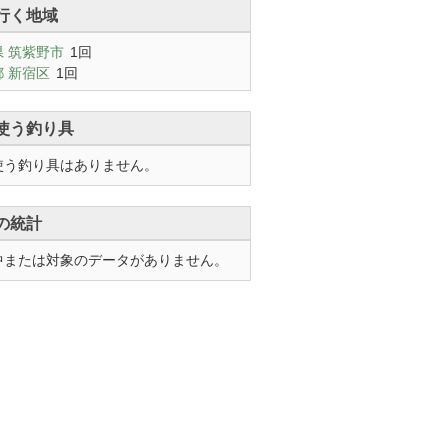
行く地域
県 筑紫野市
1回
 新宿区
1回
使う釣り具
使う釣り具はありません。
の統計
中または対象のデータがありません。