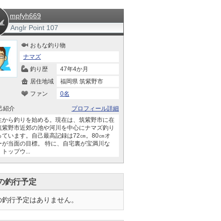
mpfyh669
Anglr Point
107
おもな釣り物
ナマズ
釣り歴
47年4か月
居住地域
福岡県 筑紫野市
ファン
0名
己紹介
プロフィール詳細
生から釣りを始める。現在は、筑紫野市に在
筑紫野市近郊の池や河川を中心にナマズ釣り
っています。自己最高記録は72㎝。80㎝オ
ーが当面の目標。 特に、自宅裏が宝満川な
トップウ...
の釣行予定
の釣行予定はありません。