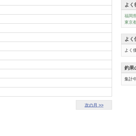
よく
福岡
東京都
よく
よく
釣果
集計
次の月 >>