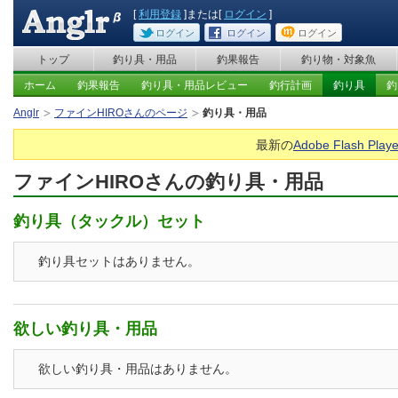
[
利用登録
]または[
ログイン
]
ログイン
ログイン
ログイン
トップ
釣り具・用品
釣果報告
釣り物・対象魚
ホーム
釣果報告
釣り具・用品レビュー
釣行計画
釣り具
釣
Anglr
ファインHIROさんのページ
釣り具・用品
最新の
Adobe Flash Playe
ファインHIROさんの釣り具・用品
釣り具（タックル）セット
釣り具セットはありません。
欲しい釣り具・用品
欲しい釣り具・用品はありません。