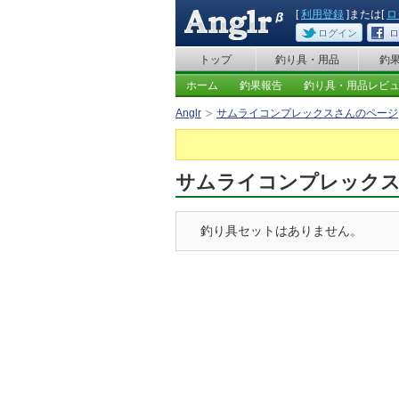
[
利用登録
]または[
ロ
ログイン
ロ
トップ
釣り具・用品
釣
ホーム
釣果報告
釣り具・用品レビ
Anglr
サムライコンプレックスさんのページ
サムライコンプレック
釣り具セットはありません。