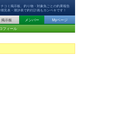
クチコミ掲示板、釣り物・対象魚ごとの釣果報告
や潮見表・潮汐表で釣行計画もカンペキです！
掲示板
メンバー
Myページ
ロフィール