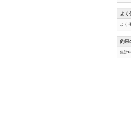
よく
よく
釣果
集計