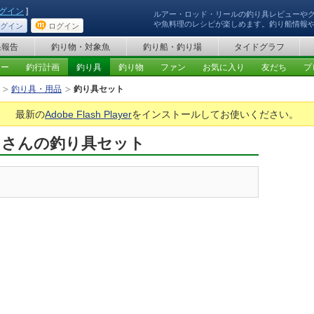
グイン
]
ルアー・ロッド・リールの釣り具レビューや
や魚料理のレシピが楽しめます。釣り船情報
グイン
ログイン
果報告
釣り物・対象魚
釣り船・釣り場
タイドグラフ
ュー
釣行計画
釣り具
釣り物
ファン
お気に入り
友だち
プ
釣り具・用品
釣り具セット
最新の
Adobe Flash Player
をインストールしてお使いください。
スさんの釣り具セット