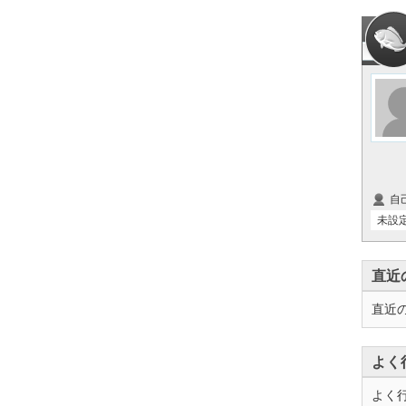
自
未設
直近
直近
よく
よく