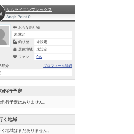
サムライコンプレックス
Anglr Point
0
おもな釣り物
未設定
釣り歴
未設定
居住地域
未設定
ファン
0名
己紹介
プロフィール詳細
定
の釣行予定
の釣行予定はありません。
行く地域
行く地域はまだありません。