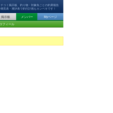
クチコミ掲示板、釣り物・対象魚ごとの釣果報告
や潮見表・潮汐表で釣行計画もカンペキです！
掲示板
メンバー
Myページ
ロフィール