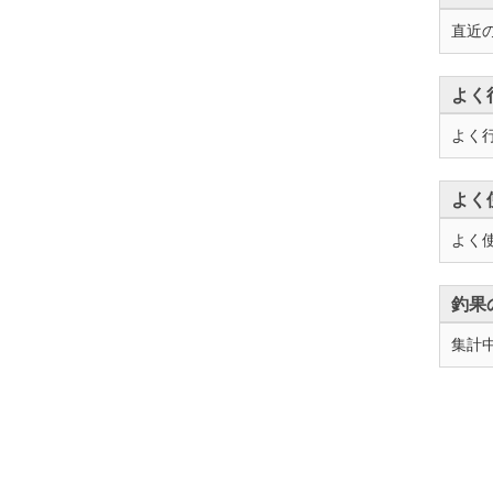
直近
よく
よく
よく
よく
釣果
集計