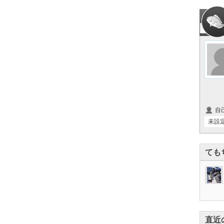
自
未設
ても
直近