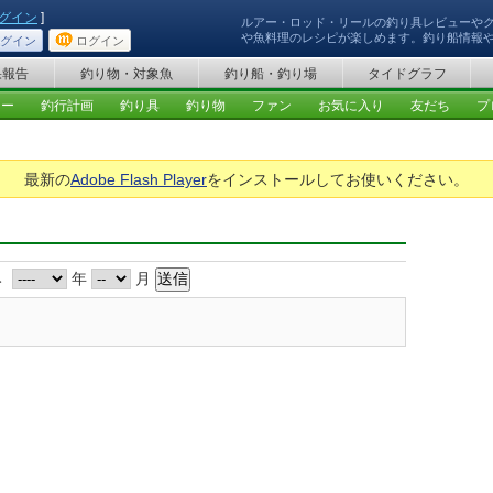
グイン
]
ルアー・ロッド・リールの釣り具レビューや
や魚料理のレシピが楽しめます。釣り船情報
グイン
ログイン
果報告
釣り物・対象魚
釣り船・釣り場
タイドグラフ
ュー
釣行計画
釣り具
釣り物
ファン
お気に入り
友だち
プ
最新の
Adobe Flash Player
をインストールしてお使いください。
み
年
月