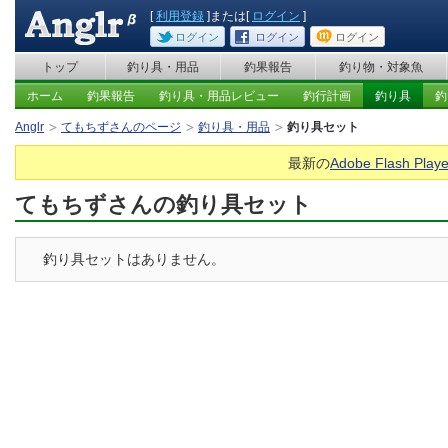
[
利用登録
]または[
ログイン
]
ログイン
ログイン
ログイン
トップ
釣り具・用品
釣果報告
釣り物・対象魚
ホーム
釣果報告
釣り具・用品レビュー
釣行計画
釣り具
釣
Anglr
てもちずさんのページ
釣り具・用品
釣り具セット
最新の
Adobe Flash Playe
てもちずさんの釣り具セット
釣り具セットはありません。