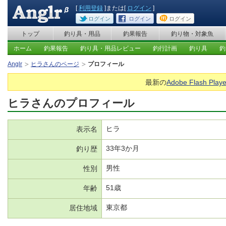
[
利用登録
]または[
ログイン
]
ログイン
ログイン
ログイン
トップ
釣り具・用品
釣果報告
釣り物・対象魚
ホーム
釣果報告
釣り具・用品レビュー
釣行計画
釣り具
釣
Anglr
ヒラさんのページ
プロフィール
最新の
Adobe Flash Playe
ヒラさんのプロフィール
ヒラ
表示名
33年3か月
釣り歴
男性
性別
51歳
年齢
東京都
居住地域