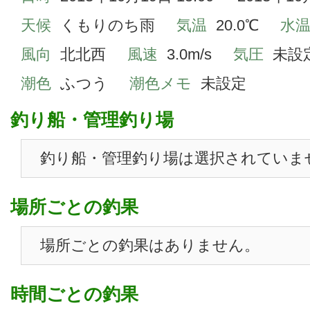
天候
くもりのち雨
気温
20.0℃
水
風向
北北西
風速
3.0m/s
気圧
未設
潮色
ふつう
潮色メモ
未設定
釣り船・管理釣り場
釣り船・管理釣り場は選択されていま
場所ごとの釣果
場所ごとの釣果はありません。
時間ごとの釣果