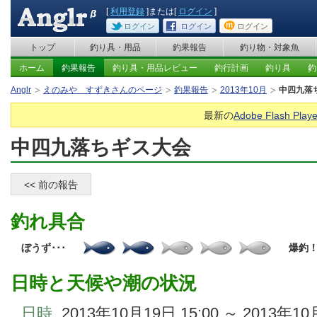
[
利用登録
]または[
ログイン
]
ログイン
ログイン
ログイン
トップ
釣り具・用品
釣果報告
釣り物・対象魚
ホーム
釣果報告
釣り具・用品レビュー
釣行計画
釣り具
釣
Anglr
えのみや すずきさんのページ
釣果報告
2013年10月
中四九落
最新の
Adobe Flash Playe
中四九落ちギス大会
<< 前の報告
釣れ具合
ぼうず･･･
爆釣
日時と天候や潮の状況
日時
2013年10月19日 15:00 ～ 2013年10