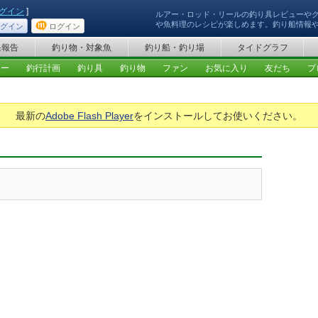
グイン
]
ルアー・ロッド・リールの釣り具レビューや
や魚料理のレシピが楽しめます。釣り船情報
グイン
ログイン
果報告
釣り物・対象魚
釣り船・釣り場
タイドグラフ
ュー
釣行計画
釣り具
釣り物
ファン
お気に入り
友だち
プ
最新の
Adobe Flash Player
をインストールしてお使いください。