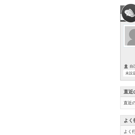
自
未設
直近
直近
よく
よく