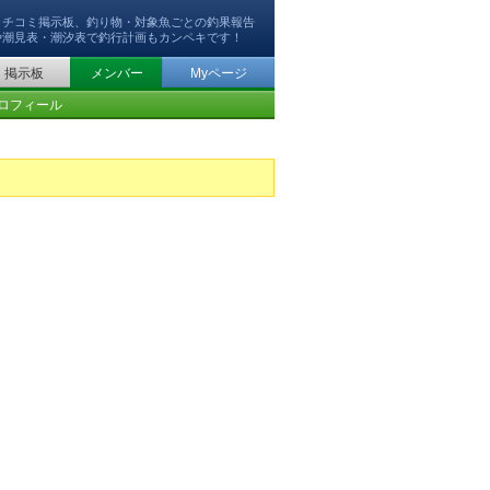
クチコミ掲示板、釣り物・対象魚ごとの釣果報告
や潮見表・潮汐表で釣行計画もカンペキです！
掲示板
メンバー
Myページ
ロフィール