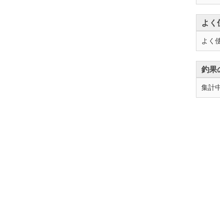
よく
よく
釣果
集計