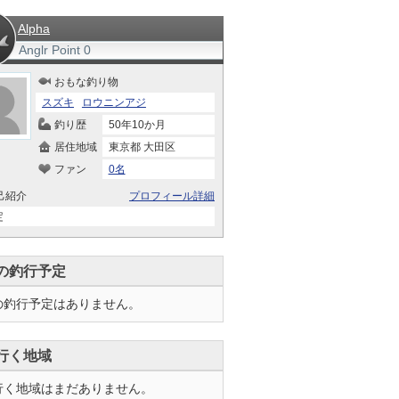
Alpha
Anglr Point
0
おもな釣り物
スズキ
ロウニンアジ
釣り歴
50年10か月
居住地域
東京都 大田区
ファン
0名
己紹介
プロフィール詳細
定
の釣行予定
の釣行予定はありません。
行く地域
行く地域はまだありません。