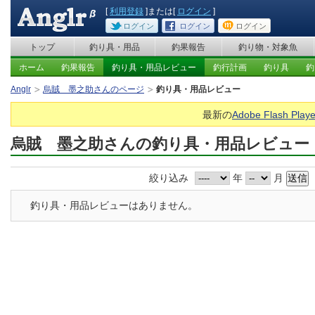
[
利用登録
]または[
ログイン
]
ログイン
ログイン
ログイン
トップ
釣り具・用品
釣果報告
釣り物・対象魚
ホーム
釣果報告
釣り具・用品レビュー
釣行計画
釣り具
釣
Anglr
烏賊 墨之助さんのページ
釣り具・用品レビュー
最新の
Adobe Flash Playe
烏賊 墨之助さんの釣り具・用品レビュー
絞り込み
年
月
釣り具・用品レビューはありません。