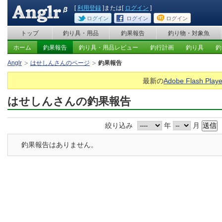
[
利用登録
]または[
ログイン
]
ログイン
ログイン
ログイン
トップ
釣り具・用品
釣果報告
釣り物・対象魚
ホーム
釣果報告
釣り具・用品レビュー
釣行計画
釣り具
釣
Anglr
はせしんさんのページ
釣果報告
最新の
Adobe Flash Playe
はせしんさんの釣果報告
絞り込み
年
月
釣果報告はありません。