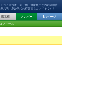
クチコミ掲示板、釣り物・対象魚ごとの釣果報告
や潮見表・潮汐表で釣行計画もカンペキです！
掲示板
メンバー
Myページ
ロフィール