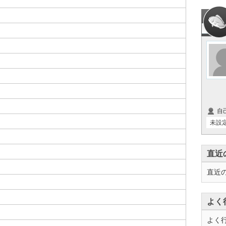
自
未設
直近
直近
よく
よく