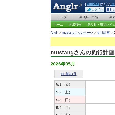
[
利用登録
]または[
ロ
ログイン
ロ
トップ
釣り具・用品
釣
ホーム
釣果報告
釣り具・用品レビ
Anglr
mustangさんのページ
釣行計画
mustangさんの釣行計画
2026年05月
<< 前の月
5/1（金）
5/2（土）
5/3（日）
5/4（月）