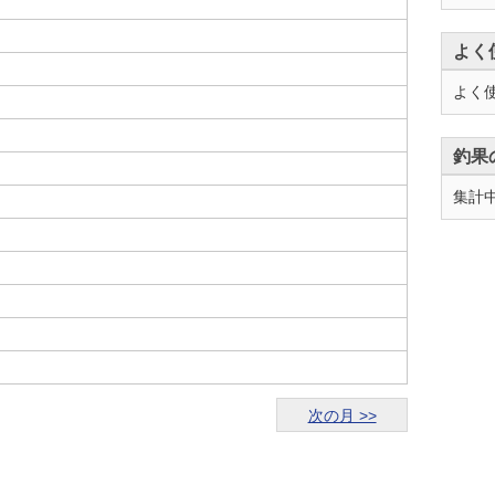
よく
よく
釣果
集計
次の月 >>