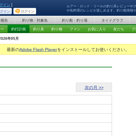
グイン
]
ルアー・ロッド・リールの釣り具レビューや
や魚料理のレシピが楽しめます。釣り船情報
グイン
ログイン
果報告
釣り物・対象魚
釣り船・釣り場
タイドグラフ
ュー
釣行計画
釣り具
釣り物
ファン
お気に入り
友だち
プ
2026年05月
最新の
Adobe Flash Player
をインストールしてお使いください。
次の月 >>