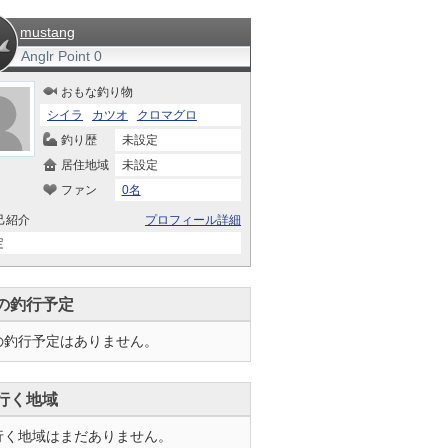
mustang
Anglr Point
0
おもな釣り物
シイラ
カツオ
クロマグロ
釣り歴
未設定
居住地域
未設定
ファン
0名
己紹介
プロフィール詳細
定
の釣行予定
の釣行予定はありません。
行く地域
行く地域はまだありません。