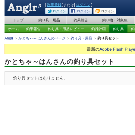
[
利用登録
]または[
ログイン
]
ログイン
ログイン
ログイン
トップ
釣り具・用品
釣果報告
釣り物・対象魚
ホーム
釣果報告
釣り具・用品レビュー
釣行計画
釣り具
釣
Anglr
かとちゃ～はんさんのページ
釣り具・用品
釣り具セット
最新の
Adobe Flash Playe
かとちゃ～はんさんの釣り具セット
釣り具セットはありません。