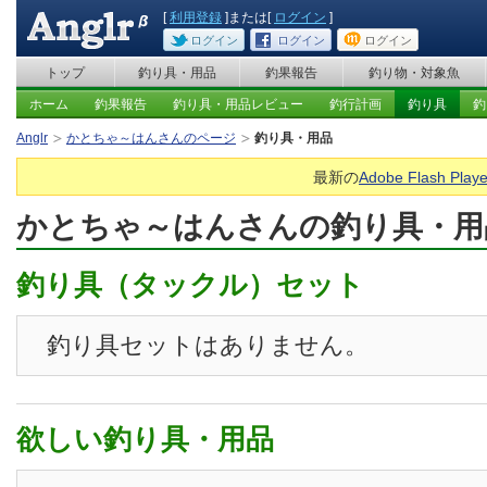
[
利用登録
]または[
ログイン
]
ログイン
ログイン
ログイン
トップ
釣り具・用品
釣果報告
釣り物・対象魚
ホーム
釣果報告
釣り具・用品レビュー
釣行計画
釣り具
釣
Anglr
かとちゃ～はんさんのページ
釣り具・用品
最新の
Adobe Flash Playe
かとちゃ～はんさんの釣り具・用
釣り具（タックル）セット
釣り具セットはありません。
欲しい釣り具・用品