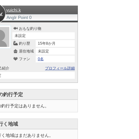
yuichi.k
Anglr Point
0
おもな釣り物
未設定
釣り歴
15年8か月
居住地域
未設定
ファン
0名
己紹介
プロフィール詳細
定
の釣行予定
の釣行予定はありません。
行く地域
行く地域はまだありません。