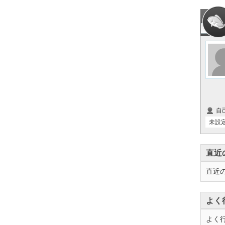
自
未設
直近
直近
よく
よく