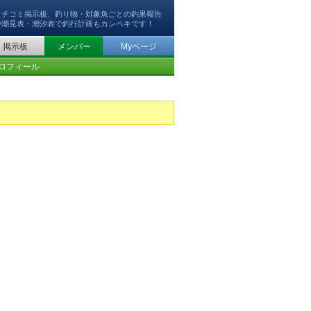
クチコミ掲示板、釣り物・対象魚ごとの釣果報告
や潮見表・潮汐表で釣行計画もカンペキです！
掲示板
メンバー
Myページ
ロフィール