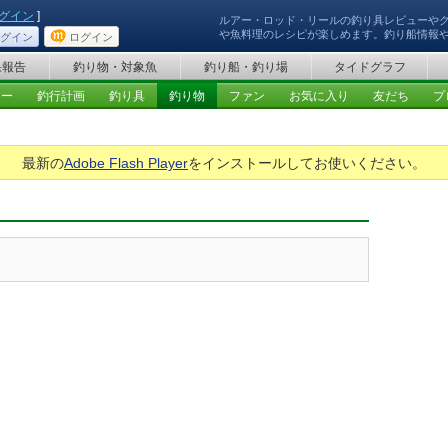
グイン
]
ルアー・ロッド・リールの釣り具レビューや
や魚料理のレシピが楽しめます。釣り船情報
グイン
ログイン
果報告
釣り物・対象魚
釣り船・釣り場
タイドグラフ
ュー
釣行計画
釣り具
釣り物
ファン
お気に入り
友だち
プ
最新の
Adobe Flash Player
をインストールしてお使いください。