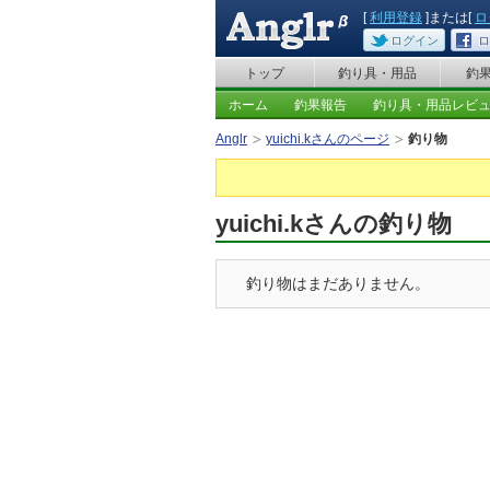
[
利用登録
]または[
ロ
ログイン
ロ
トップ
釣り具・用品
釣
ホーム
釣果報告
釣り具・用品レビ
Anglr
yuichi.kさんのページ
釣り物
yuichi.kさんの釣り物
釣り物はまだありません。