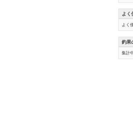
よく
よく
釣果
集計