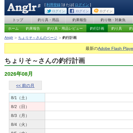
[
利用登録
]または[
ログイン
]
ログイン
ログイン
ログイン
トップ
釣り具・用品
釣果報告
釣り物・対象魚
ホーム
釣果報告
釣り具・用品レビュー
釣行計画
釣り具
釣
Anglr
ちょりそ～さんのページ
釣行計画
最新の
Adobe Flash Playe
ちょりそ～さんの釣行計画
2026年08月
<< 前の月
8/1（土）
8/2（日）
8/3（月）
8/4（火）