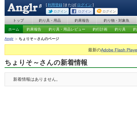
[
利用登録
]または[
ログイン
]
ログイン
ログイン
ログイン
トップ
釣り具・用品
釣果報告
釣り物・対象魚
ホーム
釣果報告
釣り具・用品レビュー
釣行計画
釣り具
釣
Anglr
ちょりそ～さんのページ
最新の
Adobe Flash Playe
ちょりそ～さんの新着情報
新着情報はありません。