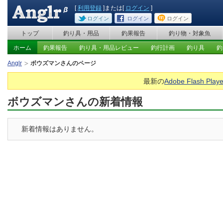
[
利用登録
]または[
ログイン
]
ログイン
ログイン
ログイン
トップ
釣り具・用品
釣果報告
釣り物・対象魚
ホーム
釣果報告
釣り具・用品レビュー
釣行計画
釣り具
釣
Anglr
ボウズマンさんのページ
最新の
Adobe Flash Playe
ボウズマンさんの新着情報
新着情報はありません。