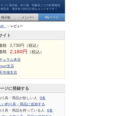
クチコミ掲示板、釣り物・対象魚ごとの釣果報告
や潮見表・潮汐表で釣行計画もカンペキです！
掲示板
メンバー
Myページ
af）
レビュー
サイト
価格
2,730円（税込）
2,180円
価格
（税込）
チュラム本店
hoo!支店
天市場支店
ページに登録する
釣り具・用品が欲しい人
0名
しい釣り具・用品に追加する
釣り具・用品を持っている人
0名