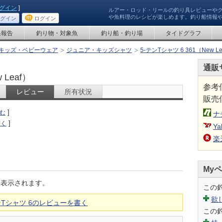
グイン
]
ルアー・ロッド・リールの釣り具レビューや
や魚料理のレシピが楽しめます。釣り船情報
グイン
ログイン
果報告
釣り物・対象魚
釣り船・釣り場
タイドグラフ
キッズ・ベビーウェア
ジュニア・キッズシャツ
5-テンTシャツ 6 361（New Le
通販
 Leaf）
参考
レビュー
所有状況
販売
]
む
ナ
]
書く
Ya
楽
My
に表示されます。
この
欲
ンTシャツ 6のレビューを書く
この