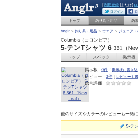
[
利用登録
]または[
ロ
ログイン
ロ
トップ
釣り具・用品
釣
Anglr
釣り具・用品
ウエア
ジュニア・
Columbia（コロンビア）
5-テンTシャツ 6
361（New
トップ
スペック
掲示板
掲示板
0件
[
掲示板に書き込
レビュー
0件
[
レビューを
総合評価
他のサイズやカラーのレビューも一緒
5-テ