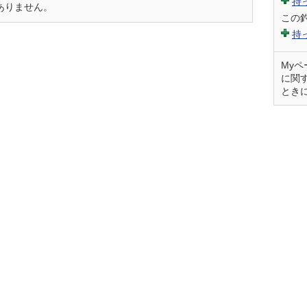
持
だありません。
この
持
My
に関
とき