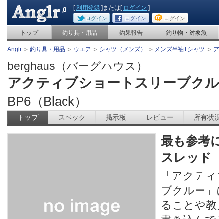
[
利用登録
]または[
ログイン
]
ログイン
ログイン
ログイン
トップ
釣り具・用品
釣果報告
釣り物・対象魚
Anglr
釣り具・用品
ウエア
シャツ（メンズ）
メンズ半袖Tシャツ
ア
berghaus（バーグハウス）
アクティブショートスリーブク
BP6（Black）
トップ
スペック
掲示板
レビュー
所有状
最も参考
スレッド
「アクティ
ブクルー」
ることや教