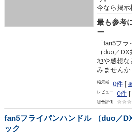
今なら掲示
最も参考
ー
「fan5フ
（duo／D
地や感想な
みませんか
掲示板
0件
[
レビュー
0件
総合評価
fan5フライパンハンドル （duo／
ック