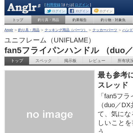
[
利用登録
]または[
ログイン
]
ログイン
ログイン
ログイン
トップ
釣り具・用品
釣果報告
釣り物・対象魚
Anglr
釣り具・用品
クッキング用品（パーツ）
クッカーパーツ
ハンド
ユニフレーム（UNIFLAME）
fan5フライパンハンドル （duo
トップ
スペック
掲示板
レビュー
所有状
最も参考
スレッド
「fan5フ
（duo／D
て、気にな
しいことを
う。