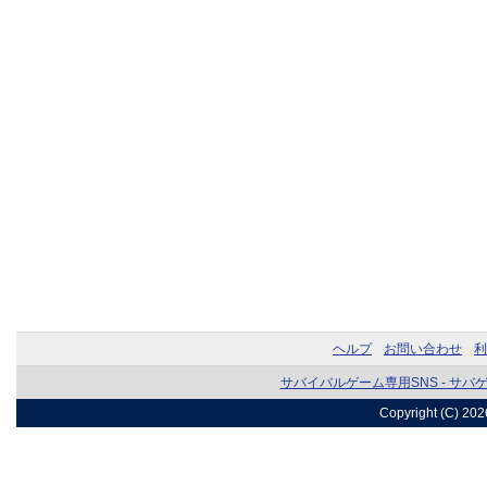
ヘルプ
お問い合わせ
利
サバイバルゲーム専用SNS - サバ
Copyright (C) 20