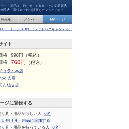
クチコミ掲示板、釣り物・対象魚ごとの釣果報告
や潮見表・潮汐表で釣行計画もカンペキです！
掲示板
メンバー
Myページ
ロー 3インチ RDBC（レッドバグキャンディ）
サイト
価格
998円（税込）
760円
価格
（税込）
チュラム本店
hoo!支店
天市場支店
ページに登録する
釣り具・用品が欲しい人
0名
しい釣り具・用品に追加する
釣り具・用品を持っている人
0名