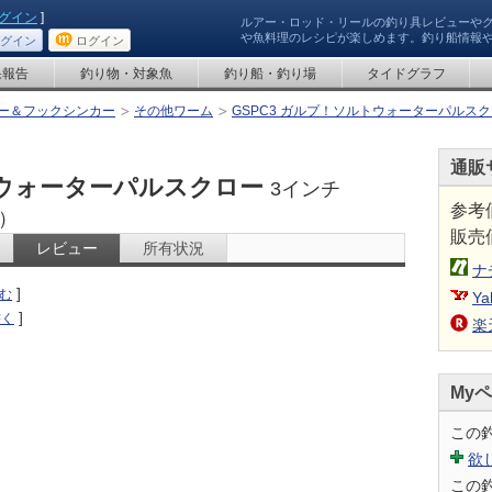
グイン
]
ルアー・ロッド・リールの釣り具レビューや
や魚料理のレシピが楽しめます。釣り船情報
グイン
ログイン
果報告
釣り物・対象魚
釣り船・釣り場
タイドグラフ
ー＆フックシンカー
その他ワーム
GSPC3 ガルプ！ソルトウォーターパルスク
通販
トウォーターパルスクロー
3インチ
参考
）
販売
レビュー
所有状況
ナ
]
む
Ya
]
書く
楽
My
この
欲
この