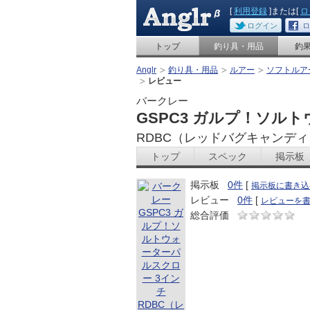
[
利用登録
]または[
ロ
ログイン
ロ
トップ
釣り具・用品
釣
Anglr
釣り具・用品
ルアー
ソフトルア
レビュー
バークレー
GSPC3 ガルプ！ソル
RDBC（レッドバグキャンディ
トップ
スペック
掲示板
掲示板
0件
[
掲示板に書き込
レビュー
0件
[
レビューを
総合評価