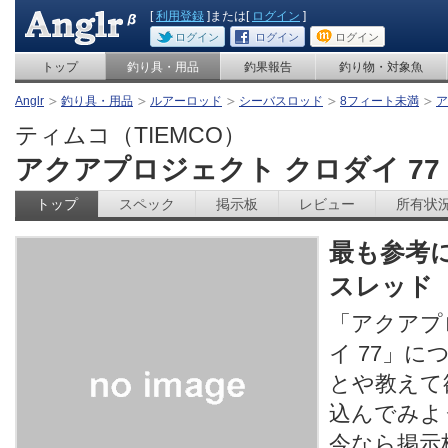
[
利用登録
]または[
ログイン
]
ログイン
ログイン
ログイン
トップ
釣り具・用品
釣果報告
釣り物・対象魚
Anglr
釣り具・用品
ルアーロッド
シーバスロッド
8フィート未満
ア
ティムコ（TIEMCO）
アクアプロジェクト クロダイ 77
トップ
スペック
掲示板
レビュー
所有状
最も参考
スレッド
「アクアプ
イ 77」
とや教えて
込んでみよ
今なら掲示