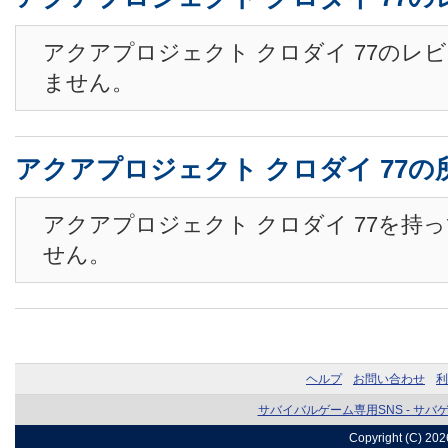
アクアプロジェクト クロダイ 77のレ
ません。
アクアプロジェクト クロダイ 77の
アクアプロジェクト クロダイ 77を持
せん。
ヘルプ
お問い合わせ
利
サバイバルゲーム専用SNS - サバ
Copyright (C) 20