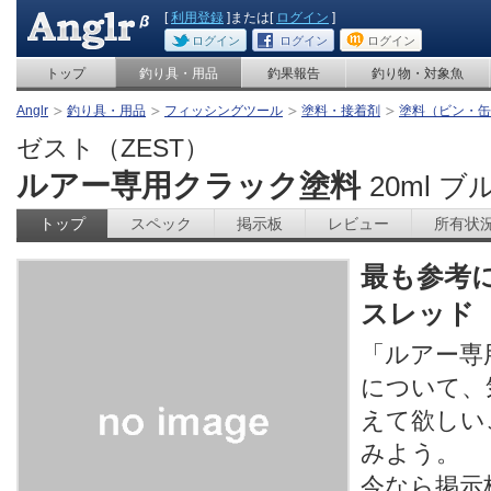
[
利用登録
]または[
ログイン
]
ログイン
ログイン
ログイン
トップ
釣り具・用品
釣果報告
釣り物・対象魚
Anglr
釣り具・用品
フィッシングツール
塗料・接着剤
塗料（ビン・缶
ゼスト（ZEST）
ルアー専用クラック塗料
20ml ブ
トップ
スペック
掲示板
レビュー
所有状
最も参考
スレッド
「ルアー専
について、
えて欲しい
みよう。
今なら掲示