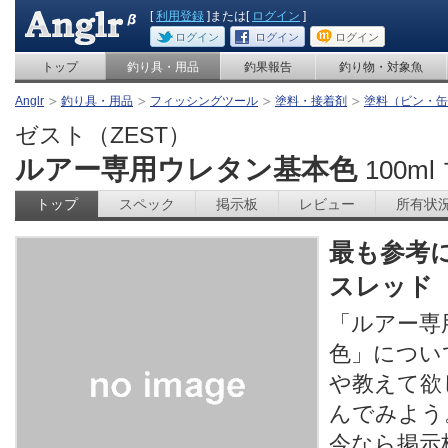
[
利用登録
]または[
ログイン
]
ログイン
ログイン
ログイン
トップ
釣り具・用品
釣果報告
釣り物・対象魚
Anglr
釣り具・用品
フィッシングツール
塗料・接着剤
塗料（ビン・缶
ゼスト（ZEST）
ルアー専用ウレタン基本色
100m
トップ
スペック
掲示板
レビュー
所有状
最も参考
スレッド
「ルアー専
色」につい
や教えて欲
んでみよう
今なら掲示