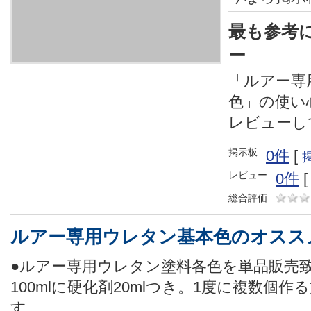
最も参考
ー
「ルアー専
色」の使い
レビューし
掲示板
0件
[
レビュー
0件
総合評価
ルアー専用ウレタン基本色のオスス
●ルアー専用ウレタン塗料各色を単品販売
100mlに硬化剤20mlつき。1度に複数個
す。