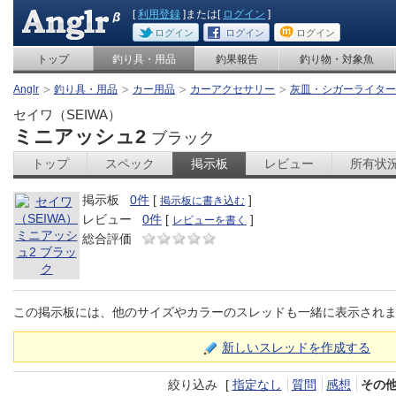
[
利用登録
]または[
ログイン
]
ログイン
ログイン
ログイン
トップ
釣り具・用品
釣果報告
釣り物・対象魚
Anglr
釣り具・用品
カー用品
カーアクセサリー
灰皿・シガーライター
セイワ（SEIWA）
ミニアッシュ2
ブラック
トップ
スペック
掲示板
レビュー
所有状
掲示板
0件
[
]
掲示板に書き込む
レビュー
0件
[
]
レビューを書く
総合評価
この掲示板には、他のサイズやカラーのスレッドも一緒に表示され
新しいスレッドを作成する
絞り込み
[
指定なし
質問
感想
その