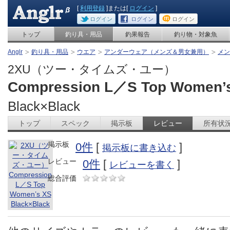
[
利用登録
]または[
ログイン
]
ログイン
ログイン
ログイン
トップ
釣り具・用品
釣果報告
釣り物・対象魚
Anglr
釣り具・用品
ウエア
アンダーウェア（メンズ＆男女兼用）
メン
2XU（ツー・タイムズ・ユー）
Compression L／S Top Women’
Black×Black
トップ
スペック
掲示板
レビュー
所有状
掲示板
0件
[
]
掲示板に書き込む
レビュー
0件
[
]
レビューを書く
総合評価