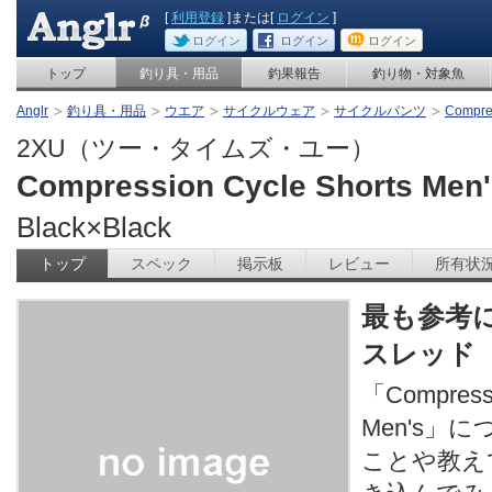
[
利用登録
]または[
ログイン
]
ログイン
ログイン
ログイン
トップ
釣り具・用品
釣果報告
釣り物・対象魚
Anglr
釣り具・用品
ウエア
サイクルウェア
サイクルパンツ
Compres
2XU（ツー・タイムズ・ユー）
Compression Cycle Shorts Men
Black×Black
トップ
スペック
掲示板
レビュー
所有状
最も参考
スレッド
「Compressi
Men's」
ことや教え